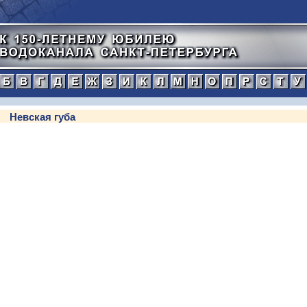
а
б
в
г
д
е
ж
з
и
к
л
м
н
о
п
тический
Невская губа
нной
рафический
иографический
ражения