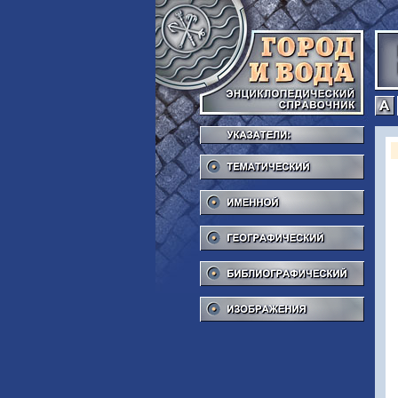
Тема
Име
Геог
Библ
Изоб