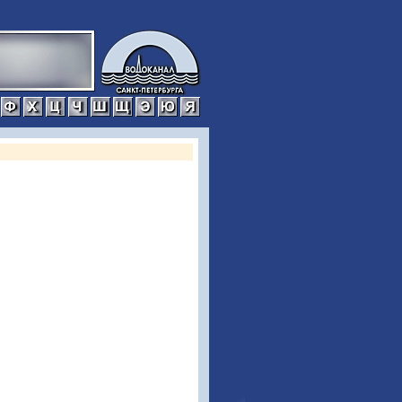
р
с
т
у
ф
х
ц
ч
ш
щ
э
ю
я