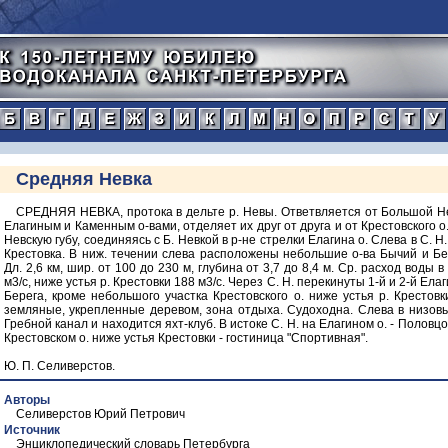
а
б
в
г
д
е
ж
з
и
к
л
м
н
о
п
тический
Средняя Невка
нной
СРЕДНЯЯ НЕВКА, протока в дельте р. Невы. Ответвляется от Большой Н
Елагиным и Каменным о-вами, отделяет их друг от друга и от Крестовского о
Невскую губу, соединяясь с Б. Невкой в р-не стрелки Елагина о. Слева в С. Н.
рафический
Крестовка. В ниж. течении слева расположены небольшие о-ва Бычий и Б
Дл. 2,6 км, шир. от 100 до 230 м, глубина от 3,7 до 8,4 м. Ср. расход воды в
м3/с, ниже устья р. Крестовки 188 м3/с. Через С. Н. перекинуты 1-й и 2-й Ела
иографический
Берега, кроме небольшого участка Крестовского о. ниже устья р. Крестовки
земляные, укрепленные деревом, зона отдыха. Судоходна. Слева в низовь
Гребной канал и находится яхт-клуб. В истоке С. Н. на Елагином о. - Половцо
ражения
Крестовском о. ниже устья Крестовки - гостиница "Спортивная".
Ю. П. Селиверстов.
Авторы
Селиверстов Юрий Петрович
Источник
Энциклопедический словарь Петербурга