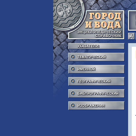
Тема
Име
Геог
Библ
Изоб