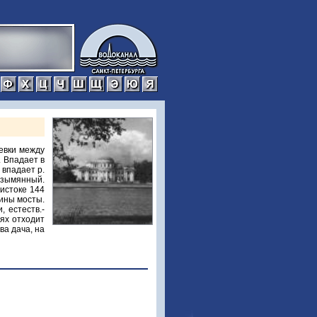
р
с
т
у
ф
х
ц
ч
ш
щ
э
ю
я
евки между
. Впадает в
 впадает р.
езымянный.
 истоке 144
гины мосты.
, естеств.-
ях отходит
ва дача, на