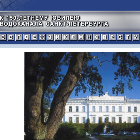
а
б
в
г
д
е
ж
з
и
к
л
м
н
о
п
тический
нной
рафический
иографический
ражения