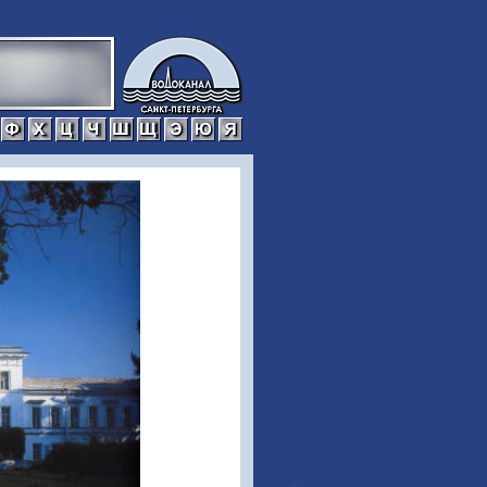
р
с
т
у
ф
х
ц
ч
ш
щ
э
ю
я