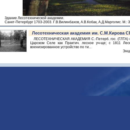
Здание Лесотехнической академии.
Санкт-Петербург 1703-2003. Г.В.Вилинбахов, А.В.Кобак, А.Д.Марголис. М.: З
Лесотехническая академия им. С.М.Кирова СП
ЛЕСОТЕХНИЧЕСКАЯ АКАДЕМИЯ С.-Петерб. гос. (ГЛТА) (Инс
Царском Селе как Практич. лесное уч-ще; с 1811 Лес
военизированное устройство по ти...
Энц