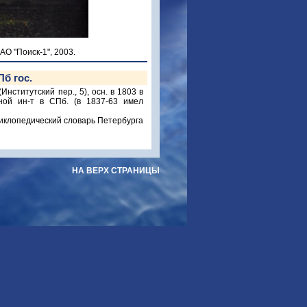
АО "Поиск-1", 2003.
б гос.
титутский пер., 5), осн. в 1803 в
ной ин-т в СПб. (в 1837-63 имел
иклопедический словарь Петербурга
НА ВЕРХ СТРАНИЦЫ