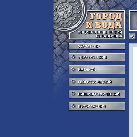
Тема
Име
Геог
Библ
Изоб