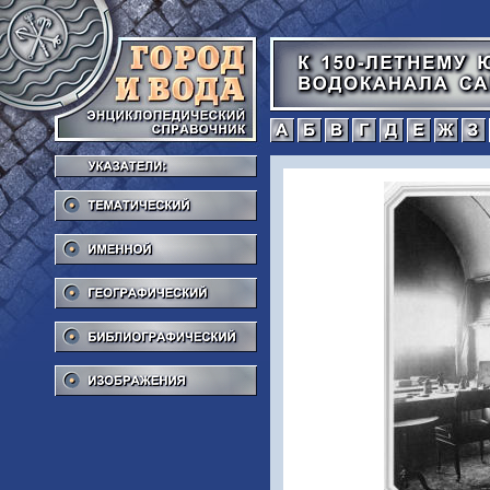
а
б
в
г
Тематический
Именной
Географический
Библиографический
Изображения