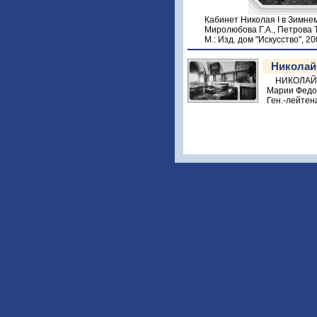
Кабинет Николая I в Зимнем
Миролюбова Г.А., Петрова 
М.: Изд. дом "Искусство", 20
Николай 
НИКОЛАЙ I 
Марии Федор
Ген.-лейтена