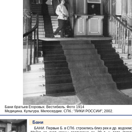
Бани братьев Егоровых. Вестибюль. Фото 1914
Медицина. Культура. Милосердие. СПб.: "ЛИКИ РОССИИ", 2002.
Бани
БАНИ. Первые Б. в СПб. строились близ рек и др. водоемо