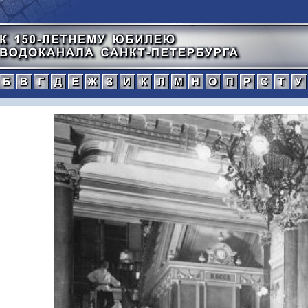
а
б
в
г
д
е
ж
з
и
к
л
м
н
о
п
тический
нной
рафический
иографический
ражения