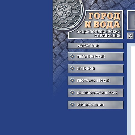
Тема
Име
Геог
Библ
Изоб