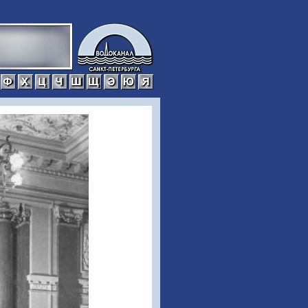
р
с
т
у
ф
х
ц
ч
ш
щ
э
ю
я