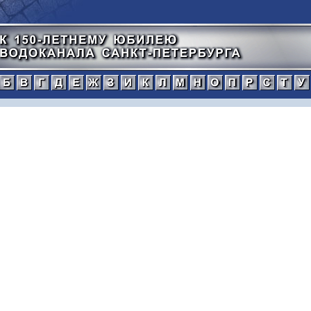
а
б
в
г
д
е
ж
з
и
к
л
м
н
о
п
тический
нной
рафический
иографический
ражения