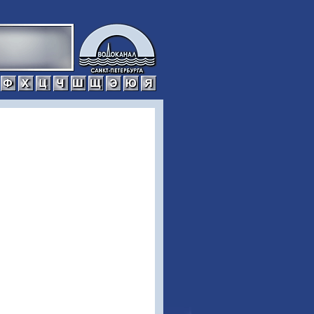
р
с
т
у
ф
х
ц
ч
ш
щ
э
ю
я