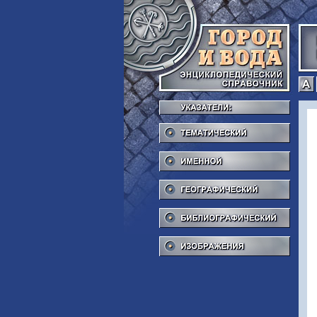
Тема
Име
Геог
Библ
Изоб