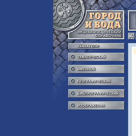
Тема
Име
Геог
Библ
Изоб