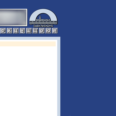
р
с
т
у
ф
х
ц
ч
ш
щ
э
ю
я