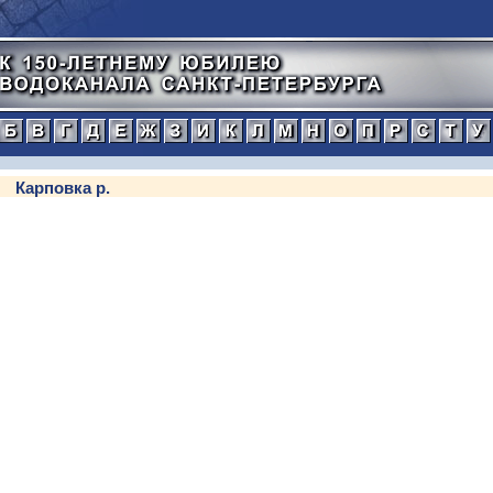
а
б
в
г
д
е
ж
з
и
к
л
м
н
о
п
тический
Карповка р.
нной
рафический
иографический
ражения