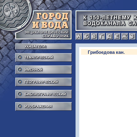
а
б
в
г
Тематический
Грибоедова кан.
Именной
Географический
Библиографический
Изображения