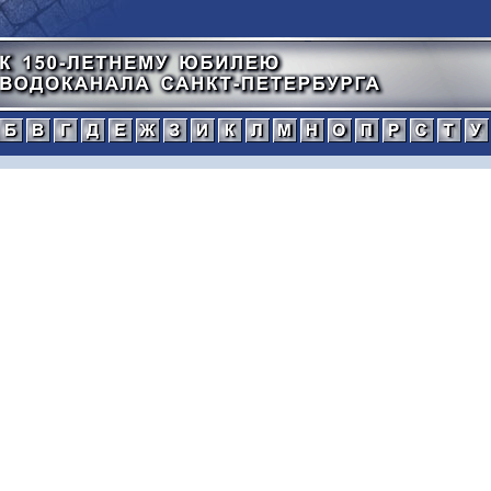
а
б
в
г
д
е
ж
з
и
к
л
м
н
о
п
тический
нной
рафический
иографический
ражения