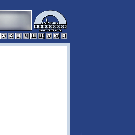
р
с
т
у
ф
х
ц
ч
ш
щ
э
ю
я