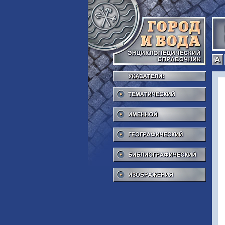
Тема
Име
Геог
Библ
Изоб