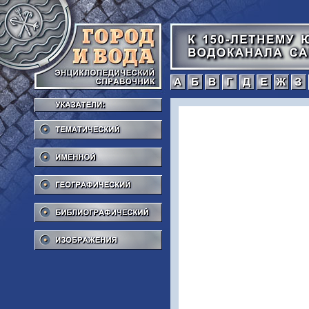
а
б
в
г
Тематический
Именной
Географический
Библиографический
Изображения