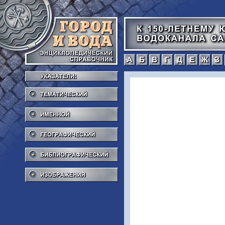
а
б
в
г
Тематический
Именной
Географический
Библиографический
Изображения