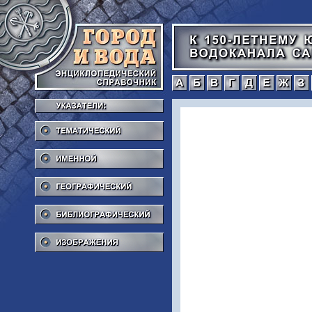
а
б
в
г
Тематический
Именной
Географический
Библиографический
Изображения