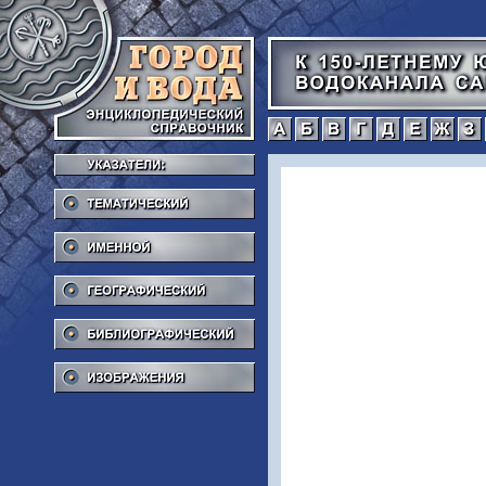
а
б
в
г
Тематический
Именной
Географический
Библиографический
Изображения