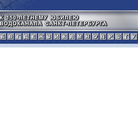
а
б
в
г
д
е
ж
з
и
к
л
м
н
о
п
тический
нной
рафический
иографический
ражения