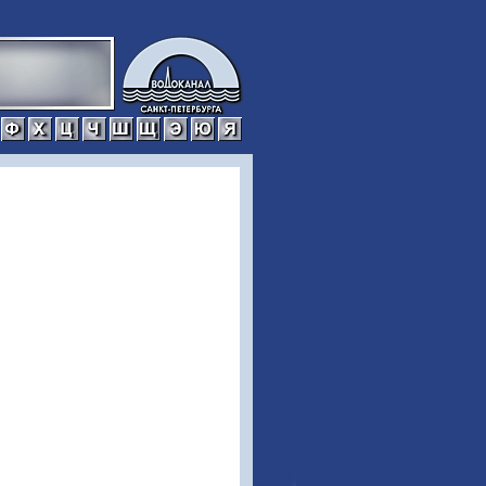
р
с
т
у
ф
х
ц
ч
ш
щ
э
ю
я