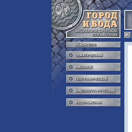
Тема
Име
Геог
Библ
Изоб