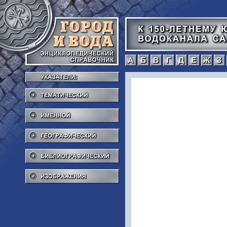
а
б
в
г
Тематический
Именной
Географический
Библиографический
Изображения