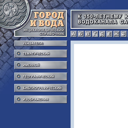
а
б
в
г
Тематический
Именной
Географический
Библиографический
Изображения