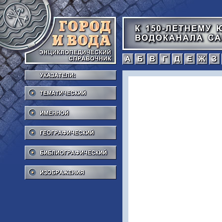
а
б
в
г
Тематический
Именной
Географический
Библиографический
Изображения