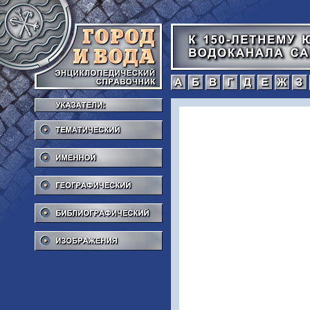
а
б
в
г
Тематический
Именной
Географический
Библиографический
Изображения