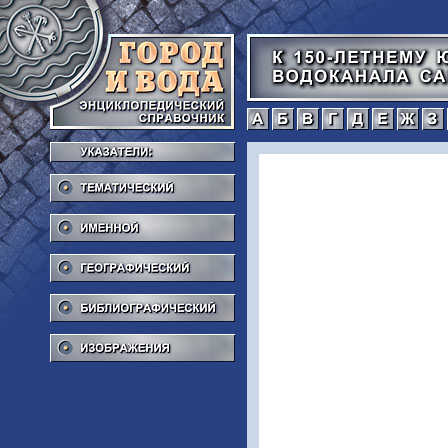
а
б
в
г
Тематический
Именной
Географический
Библиографический
Изображения