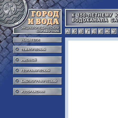
а
б
в
г
Тематический
Именной
Географический
Библиографический
Изображения