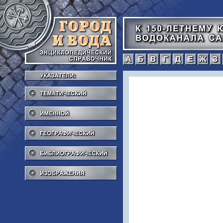
а
б
в
г
Тематический
Именной
Географический
Библиографический
Изображения