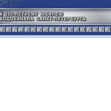
а
б
в
г
д
е
ж
з
и
к
л
м
н
о
п
тический
нной
рафический
иографический
ражения