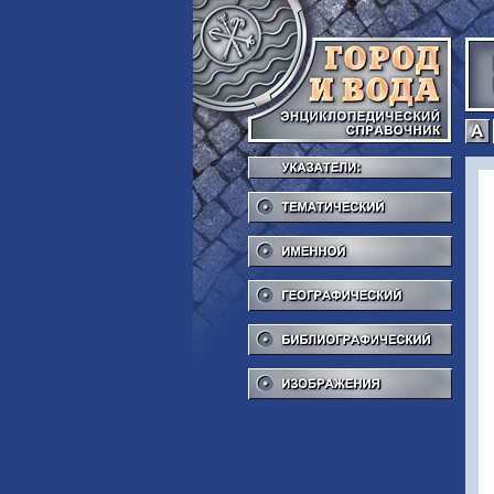
Тема
Име
Геог
Библ
Изоб