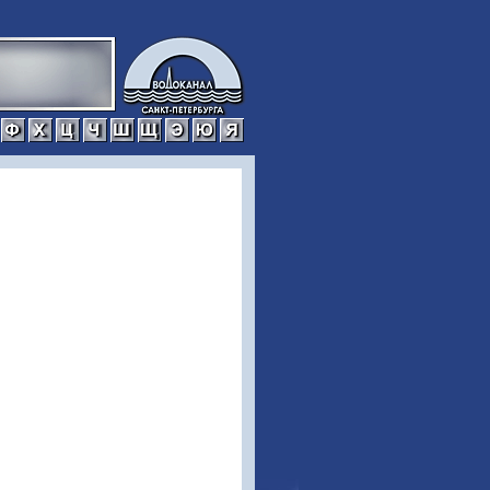
р
с
т
у
ф
х
ц
ч
ш
щ
э
ю
я