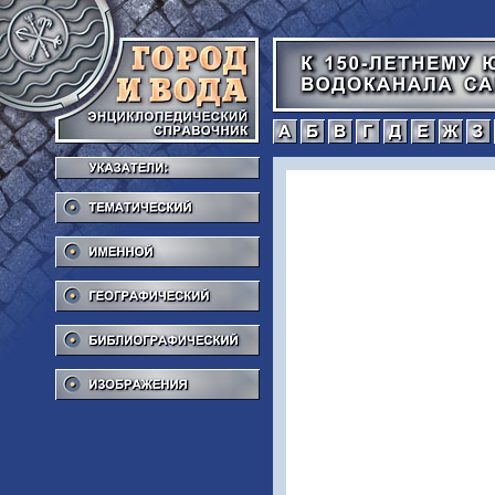
а
б
в
г
Тематический
Именной
Географический
Библиографический
Изображения