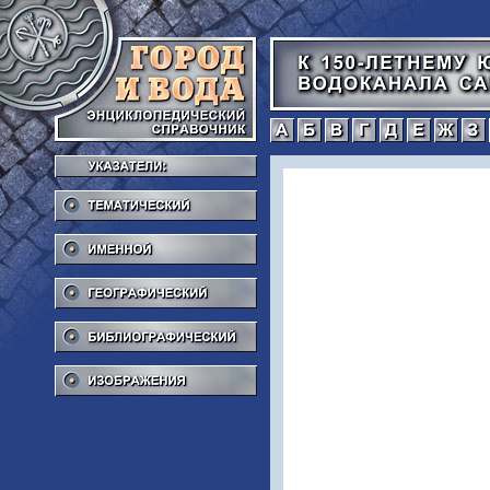
а
б
в
г
Тематический
Именной
Географический
Библиографический
Изображения