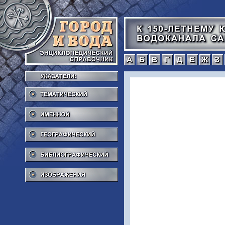
а
б
в
г
Тематический
Именной
Географический
Библиографический
Изображения