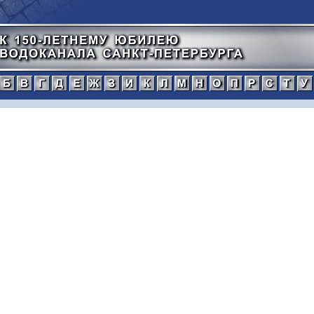
а
б
в
г
д
е
ж
з
и
к
л
м
н
о
п
тический
нной
рафический
иографический
ражения