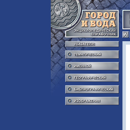
Тема
Име
Геог
Библ
Изоб