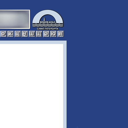
р
с
т
у
ф
х
ц
ч
ш
щ
э
ю
я