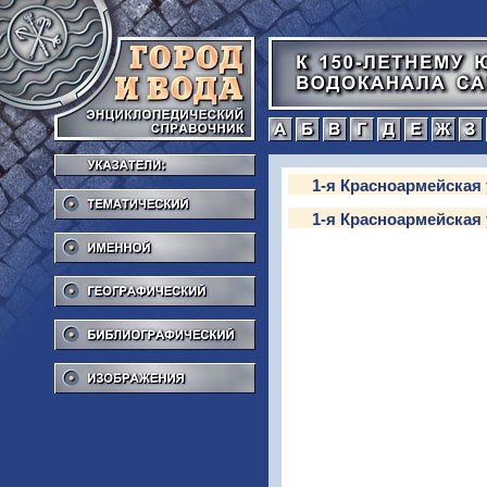
а
б
в
г
Тематический
1-я Красноармейская у
1-я Красноармейская у
Именной
Географический
Библиографический
Изображения