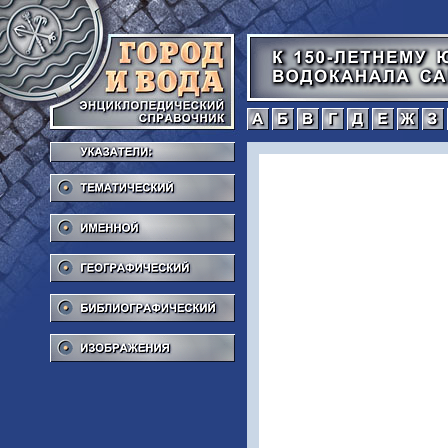
а
б
в
г
Тематический
Именной
Географический
Библиографический
Изображения