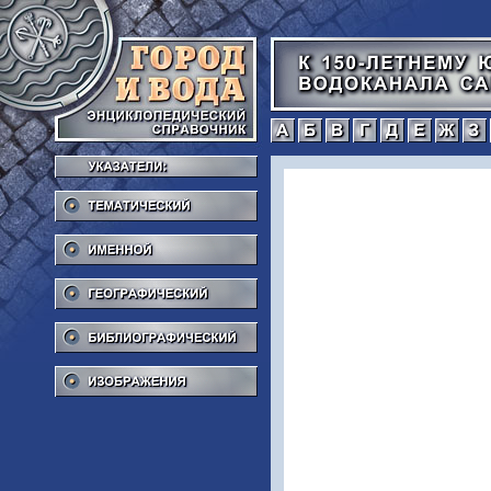
а
б
в
г
Тематический
Именной
Географический
Библиографический
Изображения