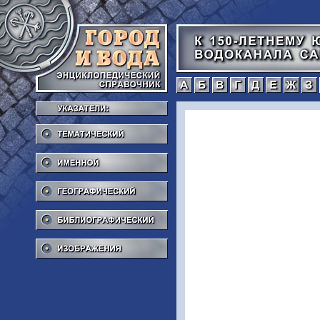
а
б
в
г
Тематический
Именной
Географический
Библиографический
Изображения