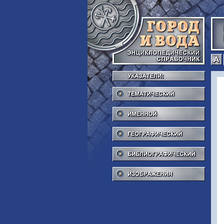
Тема
Име
Геог
Библ
Изоб