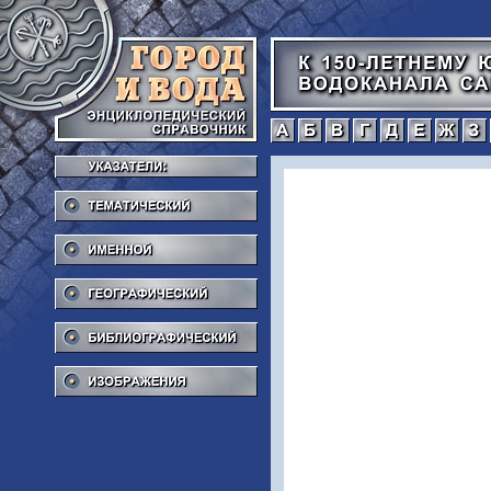
а
б
в
г
Тематический
Именной
Географический
Библиографический
Изображения