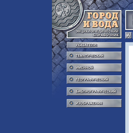
Тема
Име
Геог
Библ
Изоб