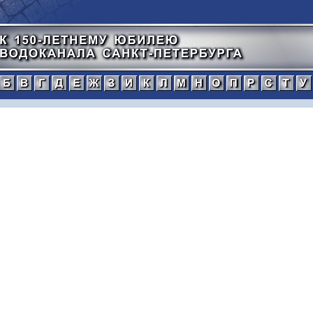
а
б
в
г
д
е
ж
з
и
к
л
м
н
о
п
тический
нной
рафический
иографический
ражения