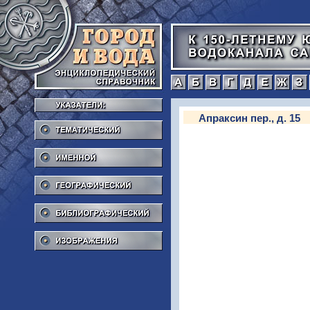
а
б
в
г
Тематический
Апраксин пер., д. 15
Именной
Географический
Библиографический
Изображения