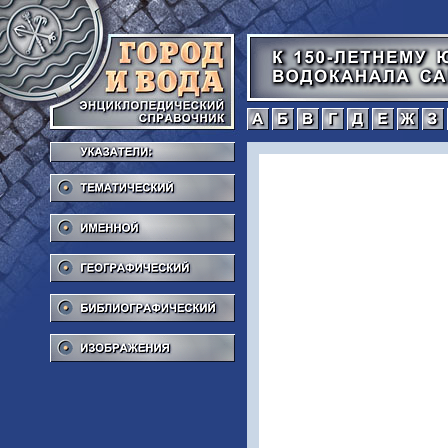
а
б
в
г
Тематический
Именной
Географический
Библиографический
Изображения