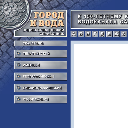
а
б
в
г
Тематический
Именной
Географический
Библиографический
Изображения