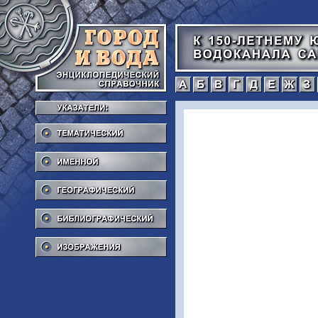
а
б
в
г
Тематический
Именной
Географический
Библиографический
Изображения