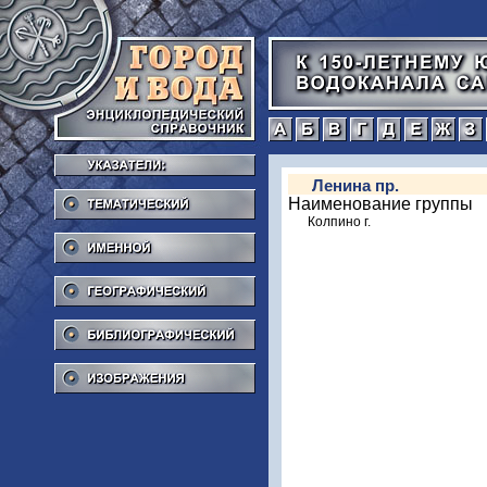
а
б
в
г
Тематический
Ленина пр.
Наименование группы
Колпино г.
Именной
Географический
Библиографический
Изображения