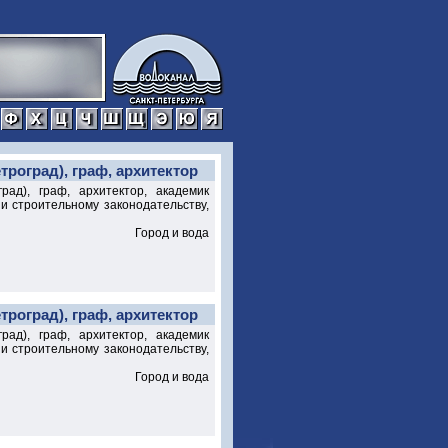
р
с
т
у
ф
х
ц
ч
ш
щ
э
ю
я
троград), граф, архитектор
ад), граф, архитектор, академик
 и строительному законодательству,
Город и вода
троград), граф, архитектор
ад), граф, архитектор, академик
 и строительному законодательству,
Город и вода