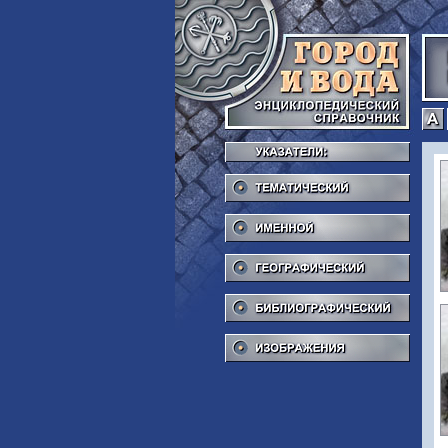
Тема
Име
Геог
Библ
Изоб