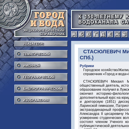
а
б
в
г
Тематический
СТАСЮЛЕВИЧ Миха
СПб.)
Именной
Рубрики
Городское хозяйство/Жили
Географический
справочник «Город и вода
СТАСЮЛЕВИЧ Михаил Мат
Библиографический
общественный деятель, исто
образование получил в Лужс
окончил историко-филоло
Изображения
дополнительный курс на юрид
и докторскую (1851) дисс
Ларинской гимназии, Патриот
экстраординарный профессор
Александра II цесаревичу 
усмирению студенческих вол
состоял членом Ученого ко
публицистической деятельно