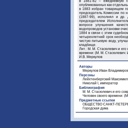
в 1881-82 – ежедневную га
опубликованных как отдельны
в 1883 избран товарищем го
председатель Комиссии по н
(1887-99), исполнял и др.
председателем Исполнител
вопросе улучшения качест
водопроводов установки очи
1884 в связи с этим судебн
четырехлетний срок необход
чистую питьевую воду, улуч
кладбище.
Лит.: М. М. Стасюлевич и его
времени: (М. М. Стасюлевич:
И.В. Меркулов
Авторы
Меркулов Иван Владимиро
Персоны
Лейхтенбергский Максимили
Николай I, император
Библиография
М. М. Стасюлевич и его совр
Человек своего времени: (М
Предметные ссылки
ОБЩЕСТВО САНКТ-ПЕТЕР
Городская дума