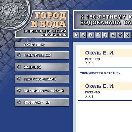
а
б
в
г
Тематический
Окель Е. И.
инженер
Именной
XIX в.
Упоминается в статьях
Географический
Библиографический
Окель Е. И.
инженер
XIX в.
Изображения