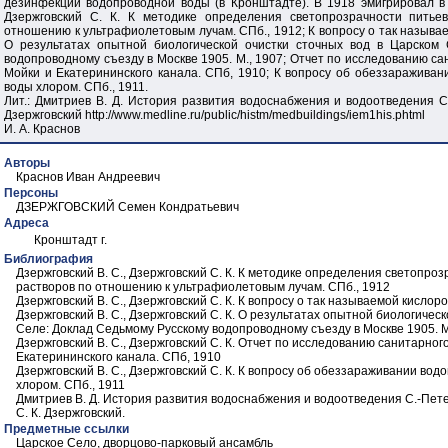
дезинфекции водопроводной воды (в Кронштадте). В 1918 эмигрировал в П
Дзержговский С. К. К методике определения светопрозрачности питье
отношению к ультрафиолетовым лучам. СПб., 1912; К вопросу о так называе
О результатах опытной биологической очистки сточных вод в Царском
водопроводному съезду в Москве 1905. М., 1907; Отчет по исследованию са
Мойки и Екатерининского канала. СПб, 1910; К вопросу об обеззараживан
воды хлором. СПб., 1911.
Лит.: Дмитриев В. Д. История развития водоснабжения и водоотведения Са
Дзержговский http://www.medline.ru/public/histm/medbuildings/iem1his.phtml
И. А. Краснов
Авторы
Краснов Иван Андреевич
Персоны
ДЗЕРЖГОВСКИЙ Семен Кондратьевич
Адреса
Кронштадт г.
Библиография
Дзержговский В. С., Дзержговский С. К. К методике определения светопро
растворов по отношению к ультрафиолетовым лучам. СПб., 1912
Дзержговский В. С., Дзержговский С. К. К вопросу о так называемой кислор
Дзержговский В. С., Дзержговский С. К. О результатах опытной биологичес
Селе: Доклад Седьмому Русскому водопроводному съезду в Москве 1905. М
Дзержговский В. С., Дзержговский С. К. Отчет по исследованию санитарног
Екатерининского канала. СПб, 1910
Дзержговский В. С., Дзержговский С. К. К вопросу об обеззараживании вод
хлором. СПб., 1911
Дмитриев В. Д. История развития водоснабжения и водоотведения С.-Петер
С. К. Дзержговский.
Предметные ссылки
Царское Село, дворцово-парковый ансамбль