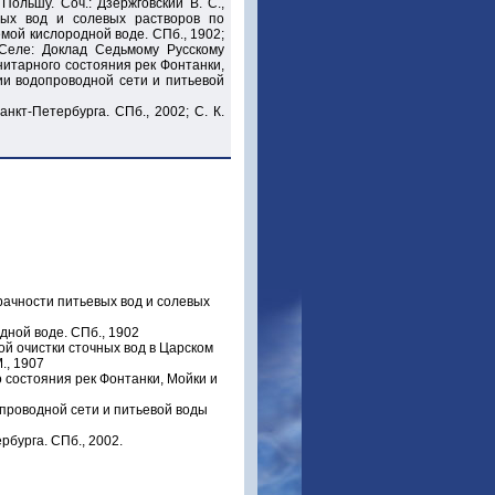
ольшу. Соч.: Дзержговский В. С.,
вых вод и солевых растворов по
мой кислородной воде. СПб., 1902;
 Селе: Доклад Седьмому Русскому
нитарного состояния рек Фонтанки,
ии водопроводной сети и питьевой
нкт-Петербурга. СПб., 2002; С. К.
зрачности питьевых вод и солевых
одной воде. СПб., 1902
кой очистки сточных вод в Царском
., 1907
о состояния рек Фонтанки, Мойки и
опроводной сети и питьевой воды
бурга. СПб., 2002.