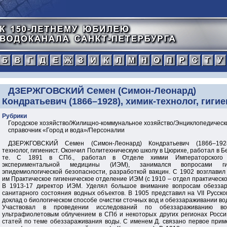
а
б
в
г
д
е
ж
з
и
к
л
м
н
о
п
тический
ДЗЕРЖГОВСКИЙ Семен (Симон-Леонард)
Кондратьевич (1866–1928), химик-технолог, гиги
нной
Рубрики
Городское хозяйство/Жилищно-коммунальное хозяйство/Энциклопедическ
рафический
справочник «Город и вода»/Персоналии
ДЗЕРЖГОВСКИЙ Семен (Симон-Леонард) Кондратьевич (1866–1928
иографический
технолог, гигиенист. Окончил Политехническую школу в Цюрихе, работал в Б
те. С 1891 в СПб., работал в Отделе химии Императорского 
экспериментальной медицины (ИЭМ), занимался вопросами г
ражения
эпидемиологической безопасности, разработкой вакцин. С 1902 возглавил
им Практическое гигиеническое отделение ИЭМ (с 1910 – отдел практическо
В 1913-17 директор ИЭМ. Уделял большое внимание вопросам обезза
санитарного состояния водных объектов. В 1905 представил на VII Русск
доклад о биологическом способе очистки сточных вод и обеззараживании в
Участвовал в проведении исследований по обеззараживанию в
ультрафиолетовым облучением в СПб и некоторых других регионах Росси
статей по теме обеззараживания воды. С именем Д. связано первое прим