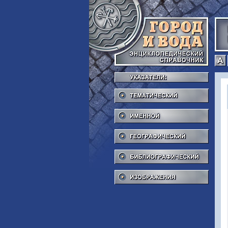
Тема
Име
Геог
Библ
Изоб