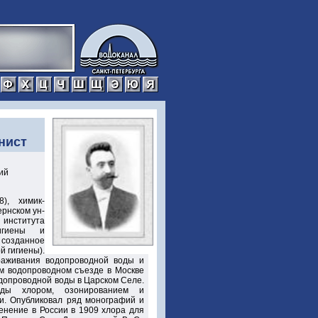
р
с
т
у
ф
х
ц
ч
ш
щ
э
ю
я
енист
ий
), химик-
ернском ун-
института
игиены и
 созданное
й гигиены).
раживания водопроводной воды и
ом водопроводном съезде в Москве
одопроводной воды в Царском Селе.
оды хлором, озонированием и
и. Опубликовал ряд монографий и
енение в России в 1909 хлора для