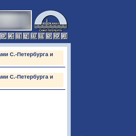
р
с
т
у
ф
х
ц
ч
ш
щ
э
ю
я
ми С.-Петербурга и
ми С.-Петербурга и