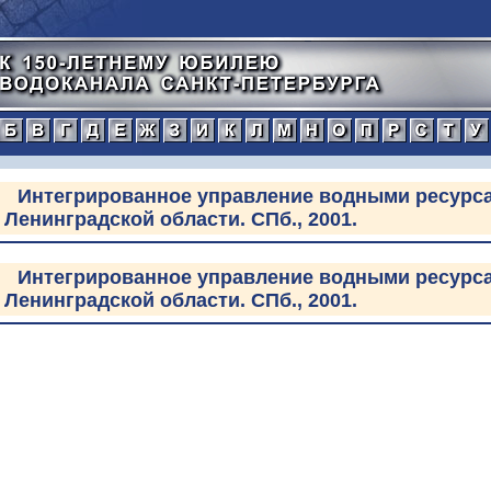
а
б
в
г
д
е
ж
з
и
к
л
м
н
о
п
тический
Интегрированное управление водными ресурса
Ленинградской области. СПб., 2001.
нной
рафический
Интегрированное управление водными ресурса
Ленинградской области. СПб., 2001.
иографический
ражения