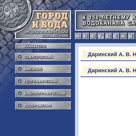
а
б
в
г
Тематический
Даринский А. В. Н
Именной
Даринский А. В. Н
Географический
Библиографический
Изображения