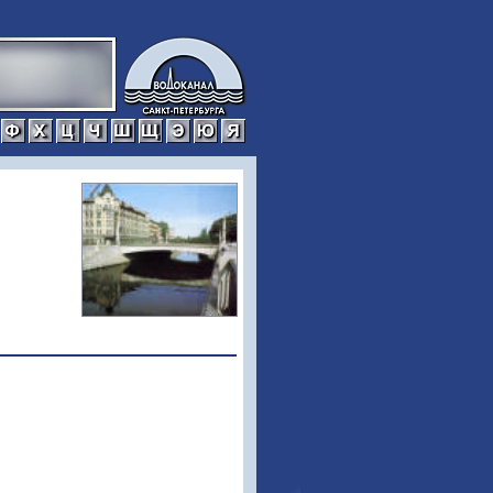
р
с
т
у
ф
х
ц
ч
ш
щ
э
ю
я