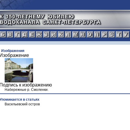
а
б
в
г
д
е
ж
з
и
к
л
м
н
о
п
тический
Изображения
Изображение
нной
рафический
иографический
Подпись к изображению
Набережные р. Смоленки.
ражения
Упоминается в статьях
Васильевский остров