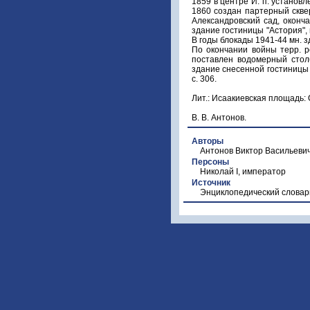
1859 в центре И. п. установ
1860 создан партерный скве
Александровский сад, оконч
здание гостиницы "Астория", 
В годы блокады 1941-44 мн. з
По окончании войны терр. р
поставлен водомерный стол
здание снесенной гостиницы "
с. 306.
Лит.: Исаакиевская площадь: О
В. В. Антонов.
Авторы
Антонов Виктор Васильеви
Персоны
Николай I, император
Источник
Энциклопедический словар