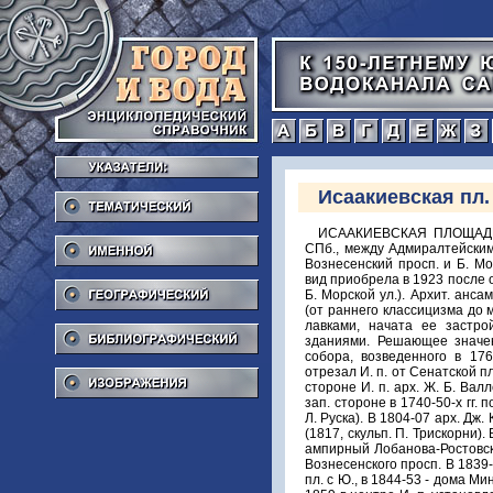
а
б
в
г
Тематический
Исаакиевская пл.
Именной
ИСААКИЕВСКАЯ ПЛОЩАДЬ (в
СПб., между Адмиралтейским
Вознесенский просп. и Б. Мо
Географический
вид приобрела в 1923 после 
Б. Морской ул.). Архит. анса
(от раннего классицизма до 
Библиографический
лавками, начата ее застр
зданиями. Решающее значе
собора, возведенного в 17
Изображения
отрезал И. п. от Сенатской пл
стороне И. п. арх. Ж. Б. Ва
зап. стороне в 1740-50-х гг. п
Л. Руска). В 1804-07 арх. Дж.
(1817, скульп. П. Трискорни)
ампирный Лобанова-Ростовског
Вознесенского просп. В 183
пл. с Ю., в 1844-53 - дома Мин