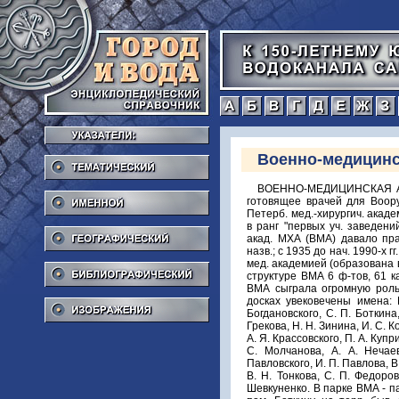
а
б
в
г
Тематический
Военно-медицинс
Именной
ВОЕННО-МЕДИЦИНСКАЯ АКАД
готовящее врачей для Воору
Петерб. мед.-хирургич. акаде
Географический
в ранг "первых уч. заведен
акад. МХА (ВМА) давало пра
назв.; с 1935 до нач. 1990-х 
Библиографический
мед. академией (образована 
структуре ВМА 6 ф-тов, 61 ка
ВМА сыграла огромную роль
Изображения
досках увековечены имена: 
Богдановского, С. П. Боткина,
Грекова, Н. Н. Зинина, И. С. К
А. Я. Крассовского, П. А. Купр
С. Молчанова, А. А. Нечае
Павловского, И. П. Павлова, В.
В. Н. Тонкова, С. П. Федоров
Шевкуненко. В парке ВМА - п