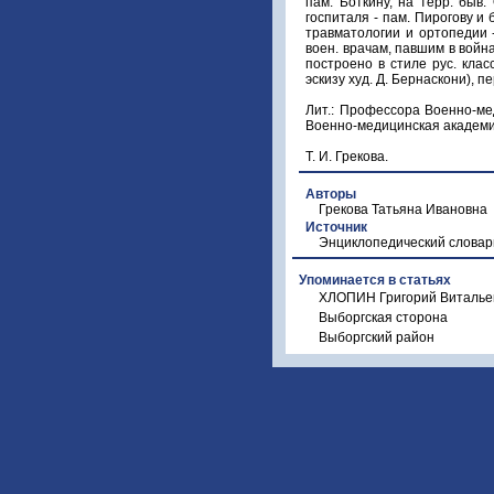
пам. Боткину, на терр. быв.
госпиталя - пам. Пирогову и
травматологии и ортопедии -
воен. врачам, павшим в войнах
построено в стиле рус. кла
эскизу худ. Д. Бернаскони), п
Лит.: Профессора Военно-мед
Военно-медицинская академия
Т. И. Грекова.
Авторы
Грекова Татьяна Ивановна
Источник
Энциклопедический словар
Упоминается в статьях
ХЛОПИН Григорий Витальев
Выборгская сторона
Выборгский район