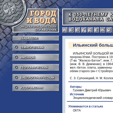
а
б
в
г
Тематический
Ильинский больш
Именной
ИЛЬИНСКИЙ БОЛЬШОЙ МОСТ (
пророка Илии. Построен в 19
(Т-во "Железо-Бетон"; инж. 
Географический
(инж. В. В. Демченко); в 19
жел.-бетон. плита, заменены
облик старого (ин-т Стройпроек
Библиографический
С. З. Супоницкий, Н. М. Козлов
Изображения
Авторы
Гузевич Дмитрий Юрьевич
Источник
Энциклопедический словар
Упоминается в статьях
ОХТА