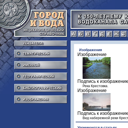
а
б
в
г
Тематический
Изображения
Изображение
Именной
Географический
Подпись к изображени
Библиографический
Река Крестовка.
Изображение
Изображения
Подпись к изображени
Вид набережной реки Крест
Упоминается в статьях