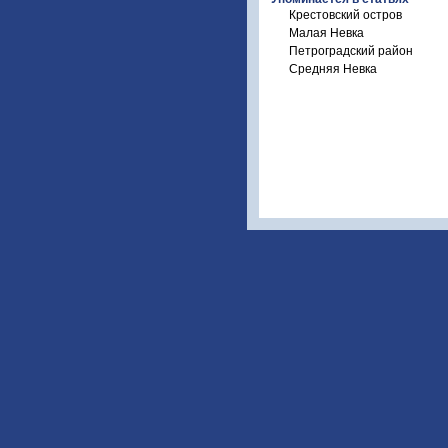
Крестовский остров
Малая Невка
Петроградский район
Средняя Невка