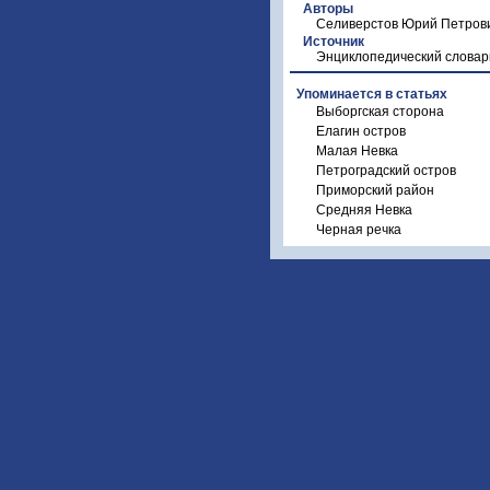
Авторы
Селиверстов Юрий Петров
Источник
Энциклопедический словар
Упоминается в статьях
Выборгская сторона
Елагин остров
Малая Невка
Петроградский остров
Приморский район
Средняя Невка
Черная речка