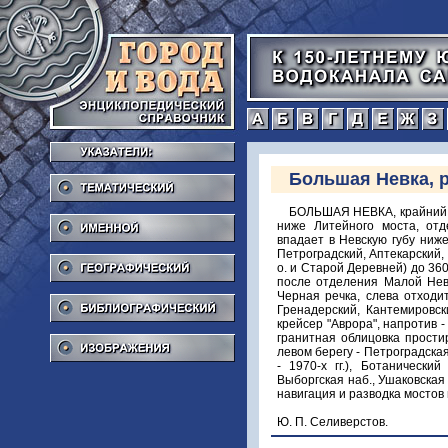
а
б
в
г
Тематический
Большая Невка, р
Именной
БОЛЬШАЯ НЕВКА, крайний пр
ниже Литейного моста, отд
впадает в Невскую губу ниж
Географический
Петроградский, Аптекарский, 
о. и Старой Деревней) до 360 
после отделения Малой Невк
Библиографический
Черная речка, слева отходит
Гренадерский, Кантемировск
крейсер "Аврора", напротив -
Изображения
гранитная облицовка прости
левом берегу - Петроградская
- 1970-х гг.), Ботаническ
Выборгская наб., Ушаковская
навигация и разводка мостов
Ю. П. Селиверстов.